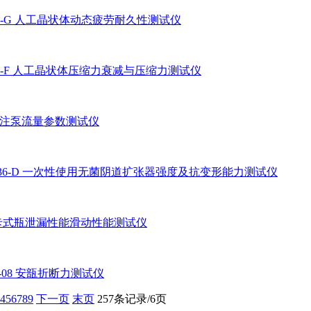
90-G 人工晶状体动态疲劳耐久性测试仪
90-F 人工晶状体压缩力衰减与压缩力测试仪
 输注泵流量参数测试仪
336-D 一次性使用无菌阴道扩张器强度及抗变形能力测试仪
A 卡式瓶泄漏性能滑动性能测试仪
37-08 安瓿折断力测试仪
4
5
6
7
8
9
下一页
末页
257条记录/6页