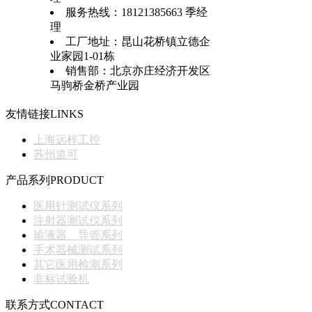
服务热线：18121385663 季经
理
工厂地址：昆山花桥镇立德企
业家园1-01栋
销售部：北京亦庄经济开发区
马驹桥金桥产业园
友情链接
LINKS
上海远梓工控
苏州道可
产品系列
PRODUCT
医用针测试仪系列
注射器测试仪系列
输液器、导管系列
手术器械测试系列
其它医用检测系列
非标试验机
联系方式
CONTACT