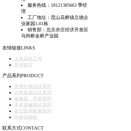
服务热线：18121385663 季经
理
工厂地址：昆山花桥镇立德企
业家园1-01栋
销售部：北京亦庄经济开发区
马驹桥金桥产业园
友情链接
LINKS
上海远梓工控
苏州道可
产品系列
PRODUCT
医用针测试仪系列
注射器测试仪系列
输液器、导管系列
手术器械测试系列
其它医用检测系列
非标试验机
联系方式
CONTACT