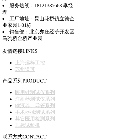
服务热线：18121385663 季经
理
工厂地址：昆山花桥镇立德企
业家园1-01栋
销售部：北京亦庄经济开发区
马驹桥金桥产业园
友情链接
LINKS
上海远梓工控
苏州道可
产品系列
PRODUCT
医用针测试仪系列
注射器测试仪系列
输液器、导管系列
手术器械测试系列
其它医用检测系列
非标试验机
联系方式
CONTACT