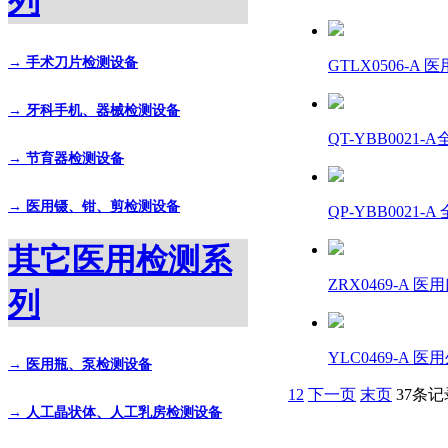
列
→ 手术刀片检测设备
GTLX0506-
→ 牙科手机、器械检测设备
QT-YBB002
→ 节育器检测设备
→ 医用镊、钳、剪检测设备
QP-YBB0021
其它医用检测系
ZRX0469-A
列
YLC0469-A
→ 医用瓶、泵检测设备
1
2
下一页
末页
37条记
→ 人工晶状体、人工乳房检测设备