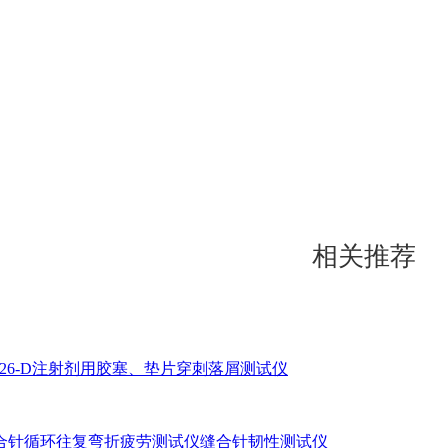
相关推荐
2026-D注射剂用胶塞、垫片穿刺落屑测试仪
-D缝合针循环往复弯折疲劳测试仪缝合针韧性测试仪