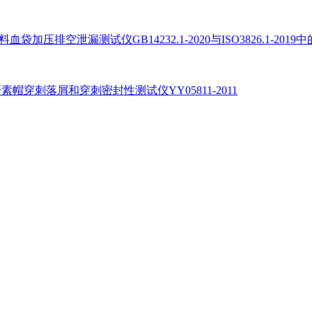
D塑料血袋加压排空泄漏测试仪GB14232.1-2020与ISO3826.1-201
D肝素帽穿刺落屑和穿刺密封性测试仪YY05811-2011