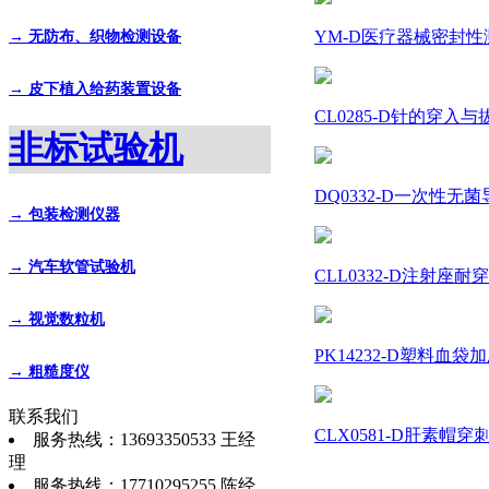
YM-D医疗器械密封性测
→ 无防布、织物检测设备
→ 皮下植入给药装置设备
CL0285-D针的穿入与拔
非标试验机
DQ0332-D一次性无菌
→ 包装检测仪器
→ 汽车软管试验机
CLL0332-D注射座耐
→ 视觉数粒机
PK14232-D塑料血袋加
→ 粗糙度仪
联系我们
CLX0581-D肝素帽穿
服务热线：13693350533 王经
理
服务热线：17710295255 陈经