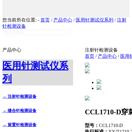
您当前所在位置:
-
首页
/
产品中心
/
医用针测试仪系列
/
注射
针检测设备
产品中心
注射针检测设备
首页
/
产品中心
/
医用
医用针测试仪系
列
→ 注射针检测设备
CCL1710-
→ 缝合针检测设备
→ 留置针检测设备
型号：
CCL1710-D
执行标准：
YY/T171